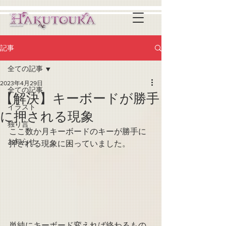
記事
全ての記事
2023年4月29日
全ての記事
【解決】キーボードが勝手
イラスト
に押される現象
独り言
ここ数か月キーボードのキーが勝手に
お知らせ
押される現象に困っていました。
単純にキーボード変えれば終わるもの