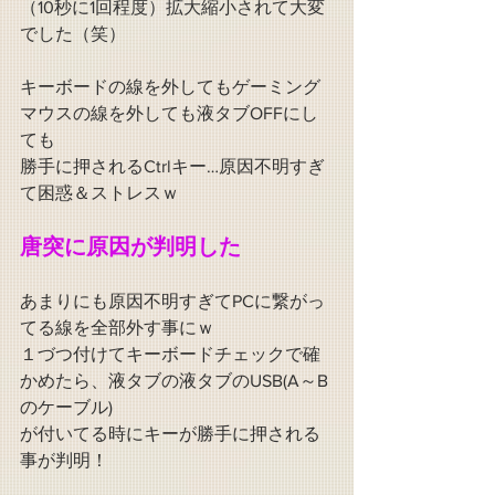
（10秒に1回程度）拡大縮小されて大変
でした（笑）
キーボードの線を外してもゲーミング
マウスの線を外しても液タブOFFにし
ても
勝手に押されるCtrlキー…原因不明すぎ
て困惑＆ストレスｗ
唐突に原因が判明した
あまりにも原因不明すぎてPCに繋がっ
てる線を全部外す事にｗ
１づつ付けてキーボードチェックで確
かめたら、液タブの液タブのUSB(A～B
のケーブル)
が付いてる時にキーが勝手に押される
事が判明！