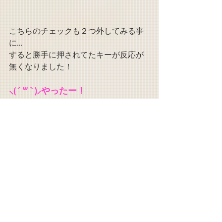
こちらのチェックも２つ外してみる事
に…
すると勝手に押されてたキーが反応が
無くなりました！
⸜( ´ ꒳ ` )⸝やったー！
ストレスフリーで制作が出来るように
なりました(*´v｀*)❤
正直液タブ買い直しかなってビクビク
してました（笑）
本当に解決出来てよかったーଘ(੭*ˊᵕˋ)੭* 
ੈ♡‧₊˚
もし同じ状況で悩んで困ってる人が
ここにたどり着いたら是非試してみて