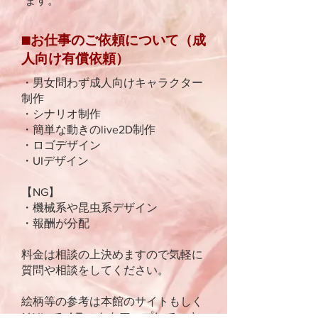
ます。
■お仕事のご依頼について（成
人向け有償依頼）
・男女問わず成人向けキャラクター
制作
・シナリオ制作
・簡単な動きのlive2D制作
・ロゴデザイン
・UIデザイン
【NG】
​・機械系や昆虫系デザイン
・報酬が分配
料金は相談の上決めますので気軽に
質問や相談をしてください。
絵柄等の参考は本館のサイトもしく
はXにてイラストをアップしていま