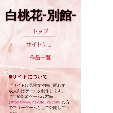
白桃花-別館-
白桃花-別館-
トップ
サイトについて
作品一覧
■サイトについて
当サイトは男性女性向け問わず、
成人向けゲームを制作します。
​全年齢対象ゲームは本館
(
https://www.hakutouka.com/
)の方
でフリーゲームとして公開してい