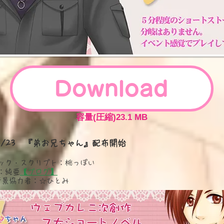
Download
容量(圧縮)23.1 MB
/03/23 『弟お兄ちゃん』配布開始
ック・スクリプト：桃っぽい
：純亜
【ブログ】
D背景協力者：☆ひとみ