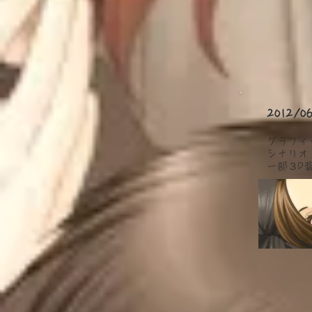
2012/
グラフィ
シナリオ
​一部３