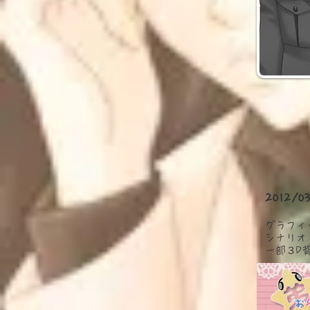
2012
グラフィ
シナリオ
​一部３