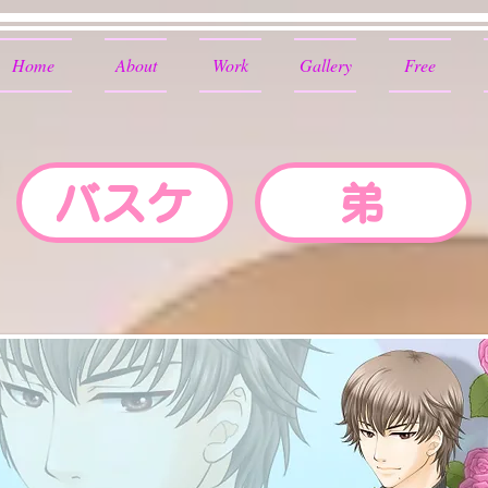
Home
About
Work
Gallery
Free
バスケ
弟