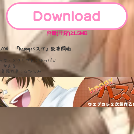
Download
容量(圧縮)21.5MB
06/04 『happyバスケ』配布開始
ック・スクリプト：桃っぽい
：かおる
D背景協力者：☆ひとみ